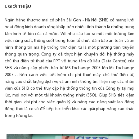
I. GIỚI THIỆU
Ngân hàng thương mại cổ phần Sài Gòn - Hà Nội (SHB) có mạng lưới
hoạt động kinh doanh rộng khắp trên nhiều tỉnh thành là những trung
tâm kinh tế lớn của cả nước. Với nhu cầu tạo ra một môi trường làm
việc năng suất, thông suốt trong toàn tổ chức đảm bảo an toàn và an
ninh thông tin mà hệ thống thư điện tử là một phương tiện truyền
thông quan trọng. Công ty đã thực hiện chuyển đổi hệ thống máy
chủ thư điện tử thuê của FPT về trung tâm dữ liệu (Data Center) của
SHB và nâng cấp phiên bản từ MS Exchange 2003 lên Ms Exchange
2007… Bên cạnh việc tiết kiệm chi phí thuê máy chủ thư điện tử,
nâng cao chất lượng dịch vụ và an ninh thông tin. Hiện nay các nhân
viên của SHB có thể truy cập hệ thống thông tin của Công ty tại mọi
lúc, mọi nơi với một tài khoản thống nhất (SSO). Giúp SHB tiết kiệm
thời gian, chi phí cho việc quản lý và nâng cao năng suất lao động
đồng thời là cơ sở để tiếp tục triển khai các giải pháp nâng cao khác
trong tương lai.