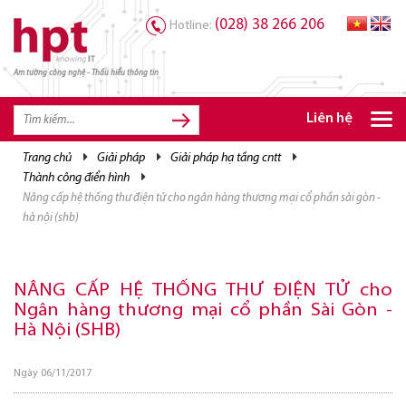
(028) 38 266 206
Hotline:
Am tường công nghệ - Thấu hiểu thông tin
TRANG CHỦ
TRANG CHỦ
Liên hệ
SẢN PHẨM HPT
trang chủ
giải pháp
giải pháp hạ tầng cntt
thành công điển hình
GIẢI PHÁP
nâng cấp hệ thống thư điện tử cho ngân hàng thương mại cổ phần sài gòn -
DỊCH VỤ
hà nội (shb)
TRI THỨC
NÂNG CẤP HỆ THỐNG THƯ ĐIỆN TỬ cho
CƠ HỘI NGHỀ NGHIỆP
Ngân hàng thương mại cổ phần Sài Gòn -
Hà Nội (SHB)
Ngày 06/11/2017