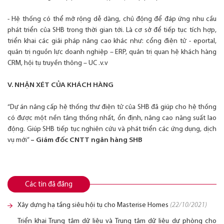
- Hệ thống có thể mở rộng dễ dàng, chủ động để đáp ứng nhu cầu
phát triển của SHB trong thời gian tới. Là cơ sở để tiếp tục tích hợp,
triển khai các giải pháp nâng cao khác như: cổng điện tử - eportal,
quản trị nguồn lực doanh nghiệp – ERP, quản trị quan hệ khách hàng
CRM, hội tụ truyền thông – UC .v.v
V. NHẬN XÉT CỦA KHÁCH HÀNG
“Dự án nâng cấp hệ thống thư điện tử của SHB đã giúp cho hệ thống
có được một nền tảng thống nhất, ổn định, nâng cao năng suất lao
động. Giúp SHB tiếp tục nghiên cứu và phát triển các ứng dụng, dịch
vụ mới”
– Giám đốc CNTT ngân hàng SHB
Các tin đã đăng
Xây dựng hạ tầng siêu hội tụ cho Masterise Homes
(22/10/2021)
Triển khai Trung tâm dữ liệu và Trung tâm dữ liệu dự phòng cho