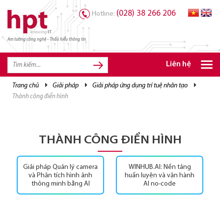
(028) 38 266 206
Hotline:
Am tường công nghệ - Thấu hiểu thông tin
TRANG CHỦ
TRANG CHỦ
Liên hệ
SẢN PHẨM HPT
trang chủ
giải pháp
giải pháp ứng dụng trí tuệ nhân tạo
thành công điển hình
GIẢI PHÁP
DỊCH VỤ
TRI THỨC
THÀNH CÔNG ĐIỂN HÌNH
CƠ HỘI NGHỀ NGHIỆP
Giải pháp Quản lý camera
WINHUB.AI: Nền tảng
và Phân tích hình ảnh
huấn luyện và vận hành
thông minh bằng AI
AI no-code