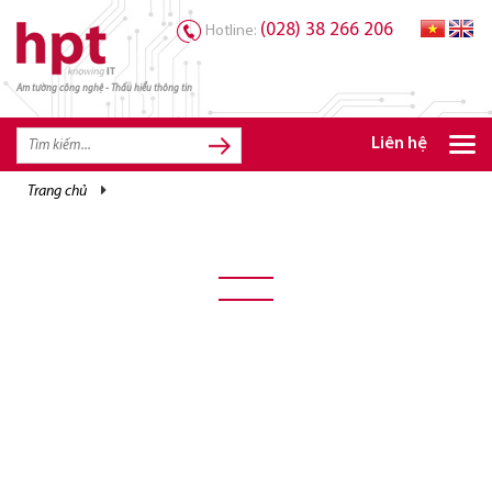
(028) 38 266 206
Hotline:
Am tường công nghệ - Thấu hiểu thông tin
TRANG CHỦ
TRANG CHỦ
Liên hệ
SẢN PHẨM HPT
trang chủ
GIẢI PHÁP
DỊCH VỤ
TRI THỨC
CƠ HỘI NGHỀ NGHIỆP