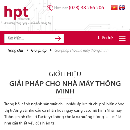
(028) 38 266 206
Hotline:
Am tường công nghệ - Thấu hiểu thông tin
TRANG CHỦ
TRANG CHỦ
Liên hệ
SẢN PHẨM HPT
trang chủ
giải pháp
giải pháp cho nhà máy thông minh
GIẢI PHÁP
DỊCH VỤ
GIỚI THIỆU
TRI THỨC
GIẢI PHÁP CHO NHÀ MÁY THÔNG
MINH
CƠ HỘI NGHỀ NGHIỆP
Trong bối cảnh ngành sản xuất chịu nhiều áp lực từ chi phí, biến động
thị trường và nhu cầu cá nhân hóa ngày càng cao, mô hình Nhà máy
Thông minh (Smart Factory) không còn là xu hướng tương lai – mà là
nhu cầu thiết yếu của hiện tại.