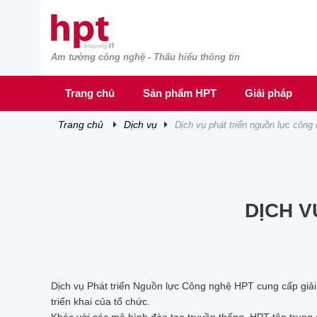
Am tường công nghệ - Thấu hiểu thông tin
TRANG CHỦ
TRANG CHỦ
Trang chủ
Sản phẩm HPT
Giải pháp
SẢN PHẨM HPT
trang chủ
dịch vụ
dịch vụ phát triển nguồn lực công
GIẢI PHÁP
DỊCH VỤ
TRI THỨC
DỊCH 
CƠ HỘI NGHỀ NGHIỆP
Dịch vụ Phát triển Nguồn lực Công nghệ HPT cung cấp giải
triển khai của tổ chức.