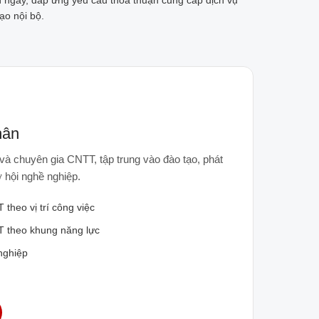
h ngay, đáp ứng yêu cầu thoả thuận cung cấp dịch vụ
ạo nội bộ.
hân
và chuyên gia CNTT, tập trung vào đào tạo, phát
ơ hội nghề nghiệp.
theo vị trí công việc
T theo khung năng lực
nghiệp