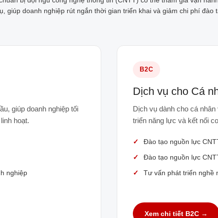
 chuẩn bị đội ngũ công nghệ thông tin (CNTT) có thể tham gia vận hàn
, giúp doanh nghiệp rút ngắn thời gian triển khai và giảm chi phí đào t
B2C
Dịch vụ cho Cá n
u, giúp doanh nghiệp tối
Dịch vụ dành cho cá nhân 
linh hoạt.
triển năng lực và kết nối c
Đào tạo nguồn lực CNTT 
Đào tạo nguồn lực CNT
h nghiệp
Tư vấn phát triển nghề 
Xem chi tiết B2C →