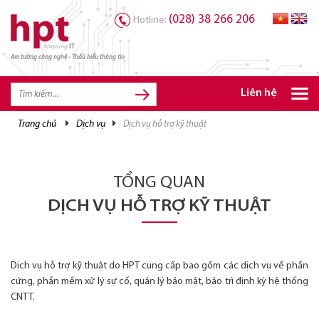
(028) 38 266 206
Hotline:
Am tường công nghệ - Thấu hiểu thông tin
TRANG CHỦ
TRANG CHỦ
Liên hệ
SẢN PHẨM HPT
trang chủ
dịch vụ
dịch vụ hỗ trợ kỹ thuật
GIẢI PHÁP
DỊCH VỤ
TỔNG QUAN
TRI THỨC
DỊCH VỤ HỖ TRỢ KỸ THUẬT
CƠ HỘI NGHỀ NGHIỆP
Dịch vụ hỗ trợ kỹ thuật do HPT cung cấp bao gồm các dịch vụ về phần
cứng, phần mềm xử lý sự cố, quản lý bảo mật, bảo trì định kỳ hệ thống
CNTT.