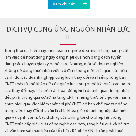
Xem chi tiết
DỊCH VỤ CUNG ỨNG NGUỒN NHÂN LỰC
IT
Trong thời đại hiện nay, mọi doanh nghiệp đều muốn tăng năng suất
làm việc để hoạt động ngày càng hiệu quả hơn bằng cách tuyển
dụng các chuyên gia tay nghề cao . Nhưng, một số doanh nghiệp
không dễ dàng thuê nhân viên cố định trong một thời gian dài. Bên
cạnh đó, các doanh nghiệp cũng luôn thay đổi và nhiều phòng ban
CNTT thấy rõ khó khăn để có nguồn lực công nghệ kỹ thuật cao hỗ trợ
các thay đổi này. Hầu hết các hoạt động kinh doanh quan trọng nhất
đều phải thông qua cơ sở hạ tầng CNTT nhưng thực tế việc vận hành
chưa hiệu quả. Việc kiểm soát chi phí CNTT để hạn chế các tác động
trong việc thay đổi nhu cầu là chìa khóa giúp doanh nghiệp đạt hiệu
quả và cạnh tranh. Các dịch vụ của chúng tôi cho phép hệ thống
CNTT thúc đẩy hiệu suất công nghệ cao hơn, tăng hiệu quả và hỗ trợ
và vẫn bám sát mục tiêu của tổ chức. Bộ phận CNTT cần phải thuê